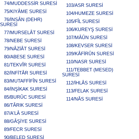
74/MUDDESSİR SURESİ
103/ASR SURESİ
75/KIYÂME SURESİ
104/HUMEZE SURESİ
76/İNSÂN (DEHR)
105/FÎL SURESİ
SURESİ
106/KUREYŞ SURESİ
77/MURSELÂT SURESİ
107/MÂÛN SURESİ
78/NEBE SURESİ
108/KEVSER SURESİ
79/NÂZİÂT SURESİ
109/KÂFİRÛN SURESİ
80/ABESE SURESİ
110/NASR SURESİ
81/TEKVÎR SURESİ
111/TEBBET (MESED)
82/İNFİTÂR SURESİ
SURESİ
83/MUTAFFİFÎN SURESİ
112/İHLÂS SURESİ
84/İNŞİKAK SURESİ
113/FELAK SURESİ
85/BURÛC SURESİ
114/NÂS SURESİ
86/TÂRIK SURESİ
87/A'LÂ SURESİ
88/GÂŞİYE SURESİ
89/FECR SURESİ
90/BELED SURESİ