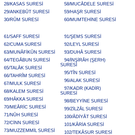
28/KASAS SURESİ
58/MUCÂDELE SURESİ
29/ANKEBÛT SURESİ
59/HAŞR SURESİ
30/RÛM SURESİ
60/MUMTEHİNE SURESİ
61/SAFF SURESİ
91/ŞEMS SURESİ
62/CUMA SURESİ
92/LEYL SURESİ
63/MUNÂFİKÛN SURESİ
93/DUHÂ SURESİ
64/TEGÂBUN SURESİ
94/İNŞİRÂH (ŞERH)
SURESİ
65/TALÂK SURESİ
95/TÎN SURESİ
66/TAHRÎM SURESİ
96/ALAK SURESİ
67/MULK SURESİ
97/KADR (KADİR)
68/KALEM SURESİ
SURESİ
69/HÂKKA SURESİ
98/BEYYİNE SURESİ
70/MEÂRİC SURESİ
99/ZİLZÂL SURESİ
71/NÛH SURESİ
100/ÂDİYÂT SURESİ
72/CİNN SURESİ
101/KÂRİA SURESİ
73/MUZZEMMİL SURESİ
102/TEKÂSUR SURESİ