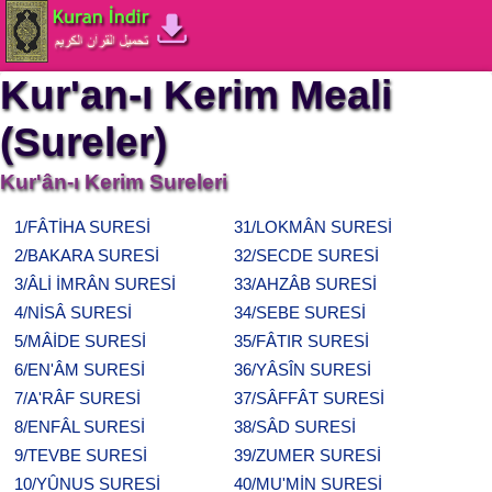
Kur'an-ı Kerim Meali
(Sureler)
Kur'ân-ı Kerim Sureleri
1/FÂTİHA SURESİ
31/LOKMÂN SURESİ
2/BAKARA SURESİ
32/SECDE SURESİ
3/ÂLİ İMRÂN SURESİ
33/AHZÂB SURESİ
4/NİSÂ SURESİ
34/SEBE SURESİ
5/MÂİDE SURESİ
35/FÂTIR SURESİ
6/EN'ÂM SURESİ
36/YÂSÎN SURESİ
7/A'RÂF SURESİ
37/SÂFFÂT SURESİ
8/ENFÂL SURESİ
38/SÂD SURESİ
9/TEVBE SURESİ
39/ZUMER SURESİ
10/YÛNUS SURESİ
40/MU'MİN SURESİ