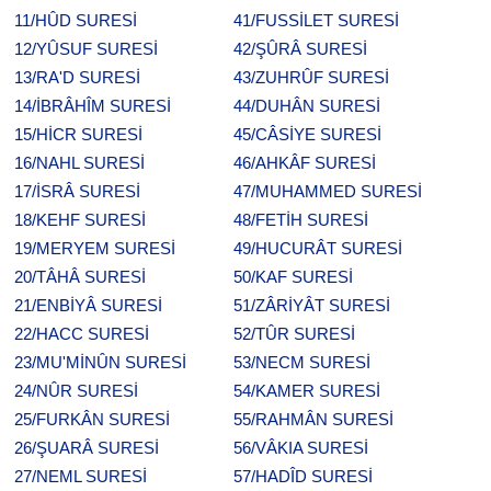
11/HÛD SURESİ
41/FUSSİLET SURESİ
12/YÛSUF SURESİ
42/ŞÛRÂ SURESİ
13/RA'D SURESİ
43/ZUHRÛF SURESİ
14/İBRÂHÎM SURESİ
44/DUHÂN SURESİ
15/HİCR SURESİ
45/CÂSİYE SURESİ
16/NAHL SURESİ
46/AHKÂF SURESİ
17/İSRÂ SURESİ
47/MUHAMMED SURESİ
18/KEHF SURESİ
48/FETİH SURESİ
19/MERYEM SURESİ
49/HUCURÂT SURESİ
20/TÂHÂ SURESİ
50/KAF SURESİ
21/ENBİYÂ SURESİ
51/ZÂRİYÂT SURESİ
22/HACC SURESİ
52/TÛR SURESİ
23/MU'MİNÛN SURESİ
53/NECM SURESİ
24/NÛR SURESİ
54/KAMER SURESİ
25/FURKÂN SURESİ
55/RAHMÂN SURESİ
26/ŞUARÂ SURESİ
56/VÂKIA SURESİ
27/NEML SURESİ
57/HADÎD SURESİ